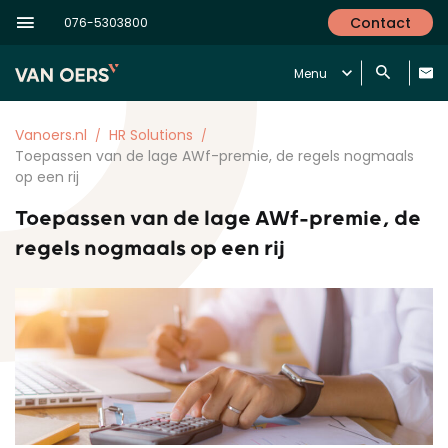
Contact
076-5303800
Menu
Vanoers.nl
HR Solutions
Toepassen van de lage AWf-premie, de regels nogmaals
op een rij
Toepassen van de lage AWf-premie, de
regels nogmaals op een rij