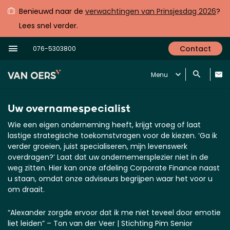
Benieuwd naar de
verwachtingen van Prinsjesdag 2026
?
Lees snel verder.
Contact
076-5303800
Menu
Uw overnamespecialist
Wie een eigen onderneming heeft, krijgt vroeg of laat
lastige strategische toekomstvragen voor de kiezen. ‘Ga ik
verder groeien, juist specialiseren, mijn levenswerk
overdragen?’ Laat dat uw ondernemersplezier niet in de
weg zitten. Hier kan onze afdeling Corporate Finance naast
u staan, omdat onze adviseurs begrijpen waar het voor u
om draait.
“Alexander zorgde ervoor dat ik me niet teveel door emotie
liet leiden” – Ton van der Veer | Stichting Pim Senior