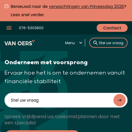
Benieuwd naar de
verwachtingen van Prinsjesdag 2026
?
Lees snel verder.
Contact
076-5303800
Menu
Stel uw vraag
Onderneem met voorsprong
Ervaar hoe het is om te ondernemen vanuit
financiële stabiliteit
Spreek vrijblijvend uw toekomstplannen door met
een specialist