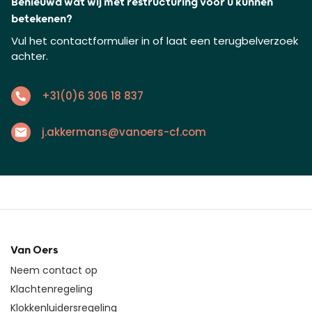
Benieuwd wat wij met restructuring voor u kunnen
betekenen?
Vul het contactformulier in of laat een terugbelverzoek
achter.
+31(0)6 306 18 837
j.akkermans@vanoers-cf.com
Van Oers
Neem contact op
Klachtenregeling
Klokkenluidersregeling