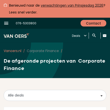
Benieuwd naar de
verwachtingen van Prinsjesdag 2026
?
Lees snel verder.
Contact
076-5303800
Deals
Vanoers.nl
Corporate Finance
De afgeronde projecten van
Corporate
Finance
Alle deals