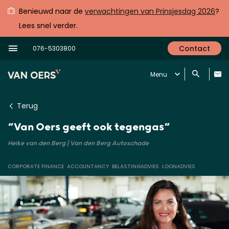
Benieuwd naar de
verwachtingen van Prinsjesdag 2026
?
Lees snel verder.
Contact
076-5303800
Menu
Terug
“Van Oers geeft ook tegengas”
Heike van den Berg | Van den Berg Autoschade
CORPORATE FINANCE
ACCOUNTANCY
BELASTINGADVIES
LOONADVIES