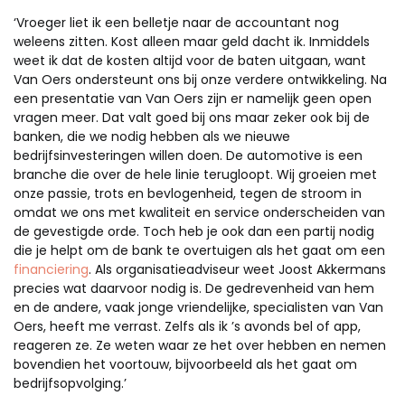
‘Vroeger liet ik een belletje naar de accountant nog
weleens zitten. Kost alleen maar geld dacht ik. Inmiddels
weet ik dat de kosten altijd voor de baten uitgaan, want
Van Oers ondersteunt ons bij onze verdere ontwikkeling. Na
een presentatie van Van Oers zijn er namelijk geen open
vragen meer. Dat valt goed bij ons maar zeker ook bij de
banken, die we nodig hebben als we nieuwe
bedrijfsinvesteringen willen doen. De automotive is een
branche die over de hele linie terugloopt. Wij groeien met
onze passie, trots en bevlogenheid, tegen de stroom in
omdat we ons met kwaliteit en service onderscheiden van
de gevestigde orde. Toch heb je ook dan een partij nodig
die je helpt om de bank te overtuigen als het gaat om een
financiering
. Als organisatieadviseur weet Joost Akkermans
precies wat daarvoor nodig is. De gedrevenheid van hem
en de andere, vaak jonge vriendelijke, specialisten van Van
Oers, heeft me verrast. Zelfs als ik ’s avonds bel of app,
reageren ze. Ze weten waar ze het over hebben en nemen
bovendien het voortouw, bijvoorbeeld als het gaat om
bedrijfsopvolging.’