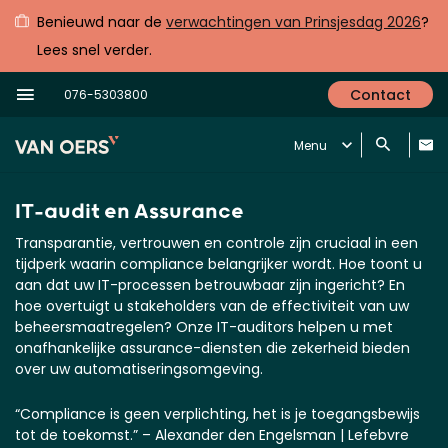
Benieuwd naar de
verwachtingen van Prinsjesdag 2026
?
Lees snel verder.
Contact
076-5303800
Menu
IT-audit en Assurance
Transparantie
,
vertrouwen
en
controle
zijn
cruciaal
in
een
tijdperk
waarin
compliance
belangrijker wordt
. Hoe
toont
u
aan
dat
uw
IT-
processen
betrouwbaar
zijn
ingericht
? En
hoe
overtuigt
u stakeholders van de
effectiviteit
van
uw
beheersmaatregelen
?
Onze
IT-auditors
helpen
u met
onafhankelijke
assurance
-diensten die
zekerheid
bieden
over
uw
automatiserings
omgeving
.
“Compliance is geen verplichting, het is je toegangsbewijs
tot de toekomst.” – Alexander den Engelsman | Lefebvre