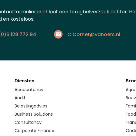
ontactformulier in of laat een terugbelverzoek achter. He
nd en kosteloos.
(0)6 128 772 94
C.Cornet@vanoers.nl
Diensten
Bra
Accountancy
Agro
Audit
Bouw
Belastingadvies
Fami
Business Solutions
Food 
Consultancy
Fran
Corporate Finance
Onde