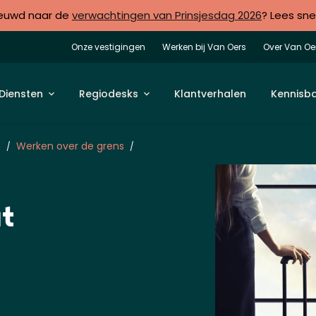
euwd naar de
verwachtingen van Prinsjesdag 2026
? Lees sne
Onze vestigingen
Werken bij Van Oers
Over Van Oe
Diensten
Regiodesks
Klantverhalen
Kennisb
n
Werken over de grens
t