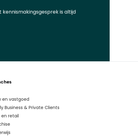
t kennismakingsgesprek is altijd
nches
 en vastgoed
ly Business & Private Clients
en retail
chise
rwijs