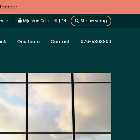
l verder.
rs
Mijn Van Oers
NL
|
EN
Stel uw vraag
ank
Ons team
Contact
076-5303800