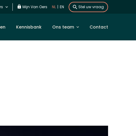
rs
Mijn Van Oers
NL
|
EN
Stel uw vraag
len
Kennisbank
Ons team
Contact