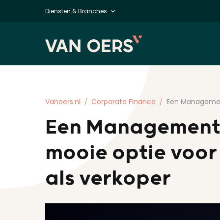
Diensten & Branches
Vanoers.nl
Corporate Finance
Een Manageme
Een Management 
mooie optie voo
als verkoper