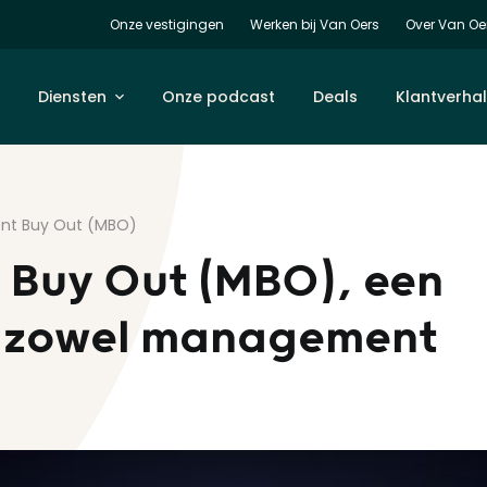
Onze vestigingen
Werken bij Van Oers
Over Van Oe
Diensten
Onze podcast
Deals
Klantverha
nt Buy Out (MBO)
Buy Out (MBO), een
r zowel management