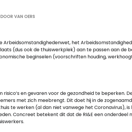
N DOOR VAN OERS
 de Arbeidsomstandighedenwet, het Arbeidsomstandighed
aats (dus ook de thuiswerkplek) aan te passen aan de b
onomische beginselen (voorschriften houding, werkhoog
risico’s en gevaren voor de gezondheid te beperken. De we
emers met zich meebrengt. Dit doet hij in de zogenaamde r
huis te werken (al dan niet vanwege het Coronavirus), is
eden. Concreet betekent dit dat de RI&E een onderdeel m
uiswerkers.