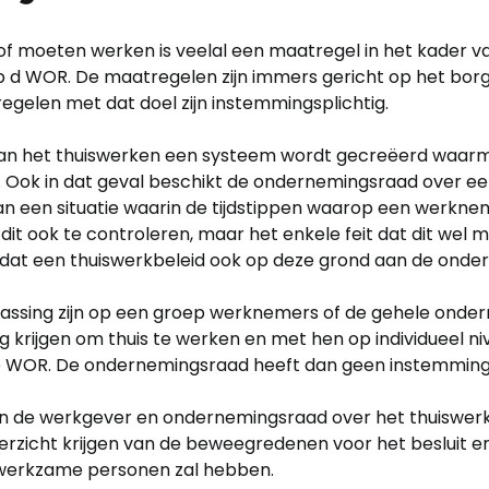
f moeten werken is veelal een maatregel in het kader 
 1 sub d WOR. De maatregelen zijn immers gericht op het 
elen met dat doel zijn instemmingsplichtig.
 van het thuiswerken een systeem wordt gecreëerd waarm
n. Ook in dat geval beschikt de ondernemingsraad over 
 aan een situatie waarin de tijdstippen waarop een werkn
it ook te controleren, maar het enkele feit dat dit wel mo
 dat een thuiswerkbeleid ook op deze grond aan de ond
passing zijn op een groep werknemers of de gehele onde
 krijgen om thuis te werken en met hen op individueel n
 de WOR. De ondernemingsraad heeft dan geen instemming
n de werkgever en ondernemingsraad over het thuiswerk
rzicht krijgen van de beweegredenen voor het besluit en
 werkzame personen zal hebben.