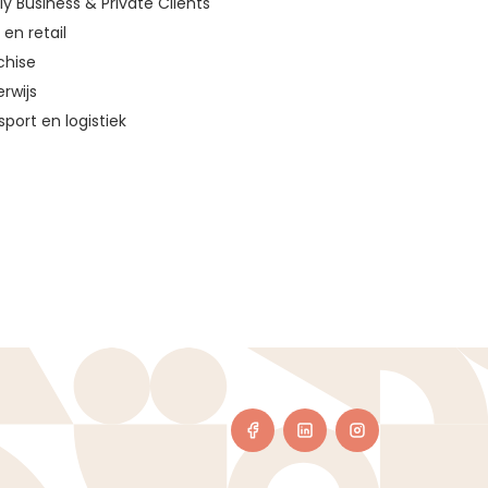
ly Business & Private Clients
en retail
chise
rwijs
sport en logistiek