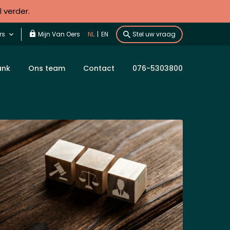
l verder.
rs
Mijn Van Oers
NL
|
EN
Stel uw vraag
ank
Ons team
Contact
076-5303800