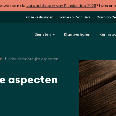
euwd naar de
verwachtingen van Prinsjesdag 2026
? Lees sne
Onze vestigingen
Werken bij Van Oers
Over Van Oe
Diensten
Klantverhalen
Kennisb
en
Arbeidsrechtelijke aspecten
ke aspecten