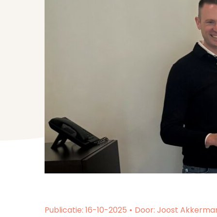
VOORNAAM EN ACHTERNAAM
*
VOORNAAM
ACHTERNAAM
BEDRIJFSNAAM
E-MAILADRES
*
IK WIL DE NIEUWSBRIEF ONTVANGEN VAN
IK GA AKKOORD MET DE
PRIVACYVERKLARING
.
Publicatie: 16-10-2025
•
Door: Joost Akkerma