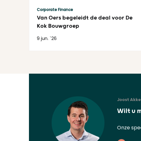
Lees meer
Corporate Finance
Van Oers begeleidt de deal voor De
Kok Bouwgroep
9 jun. `26
Joost Akke
Wilt u 
Onze spec