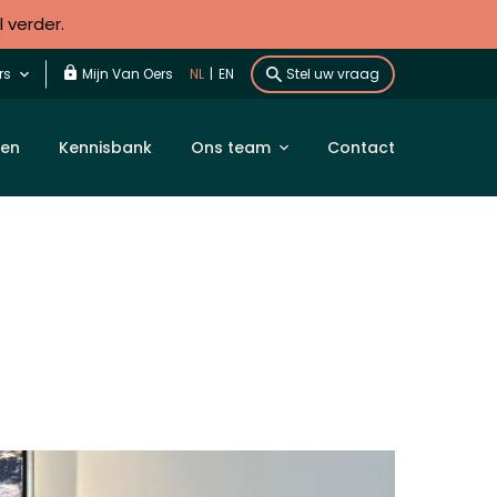
l verder.
rs
Mijn Van Oers
NL
|
EN
Stel uw vraag
len
Kennisbank
Ons team
Contact