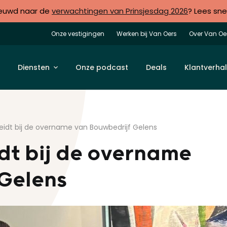
euwd naar de
verwachtingen van Prinsjesdag 2026
? Lees sne
Onze vestigingen
Werken bij Van Oers
Over Van Oe
Diensten
Onze podcast
Deals
Klantverha
eidt bij de overname van Bouwbedrijf Gelens
dt bij de overname
 Gelens