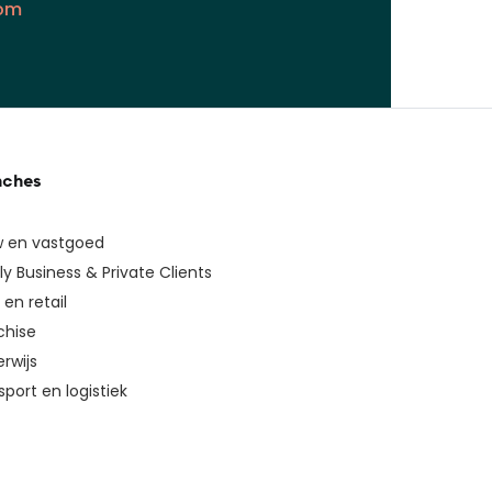
com
nches
 en vastgoed
ly Business & Private Clients
en retail
chise
rwijs
sport en logistiek