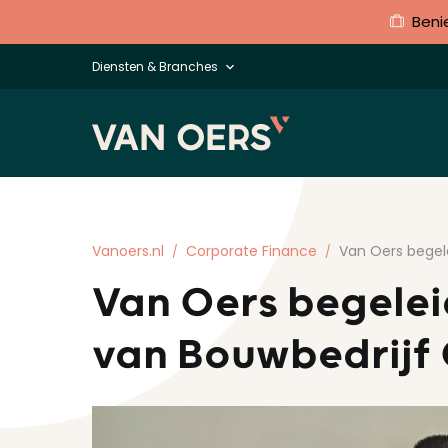
Beni
Diensten & Branches
Vanoers.nl
Corporate Finance
Van Oers begel
Van Oers begelei
van Bouwbedrijf
Schrijf u in voor de nieuwsbrief!