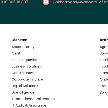
(0)6 306 18 837
j.akkermans@vanoers-cf.
Diensten
Bra
Accountancy
Agro
Audit
Bouw
Belastingadvies
Fami
Business Solutions
Food 
Consultancy
Fran
Corporate Finance
Onde
Digital Solutions
Tran
Due diligence
Zorg
Internationaal zakendoen
IT Audit & Assurance