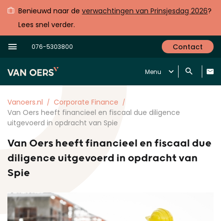
Benieuwd naar de
verwachtingen van Prinsjesdag 2026
?
Lees snel verder.
Contact
076-5303800
Menu
Vanoers.nl
Corporate Finance
Van Oers heeft financieel en fiscaal due diligence
uitgevoerd in opdracht van Spie
Van Oers heeft financieel en fiscaal due
diligence uitgevoerd in opdracht van
Spie