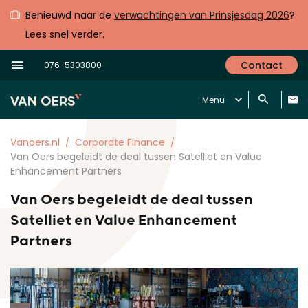
Benieuwd naar de
verwachtingen van Prinsjesdag 2026
?
Lees snel verder.
Contact
076-5303800
Menu
Vanoers.nl
Corporate Finance
Van Oers begeleidt de deal tussen Satelliet en Value
Enhancement Partners
Van Oers begeleidt de deal tussen
Satelliet en Value Enhancement
Partners