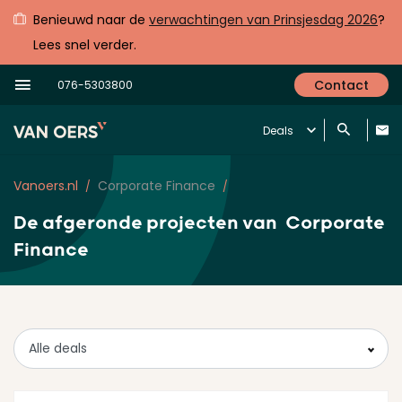
Benieuwd naar de
verwachtingen van Prinsjesdag 2026
?
Lees snel verder.
Contact
076-5303800
Deals
Vanoers.nl
Corporate Finance
De afgeronde projecten van
Corporate
Finance
Alle deals