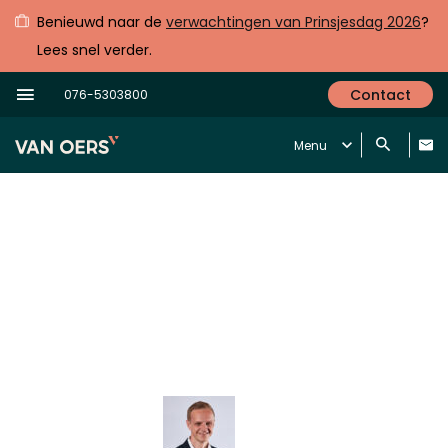
Benieuwd naar de
verwachtingen van Prinsjesdag 2026
?
Lees snel verder.
Contact
076-5303800
Menu
Ik wil terug verhuizen naar Nederland,
waar moet ik aan denken?