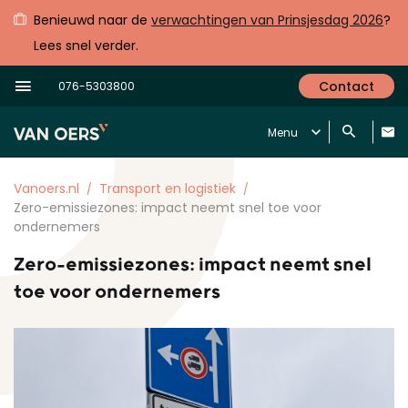
Benieuwd naar de
verwachtingen van Prinsjesdag 2026
?
Lees snel verder.
Contact
076-5303800
Menu
Vanoers.nl
Transport en logistiek
Zero-emissiezones: impact neemt snel toe voor
ondernemers
Zero-emissiezones: impact neemt snel
toe voor ondernemers