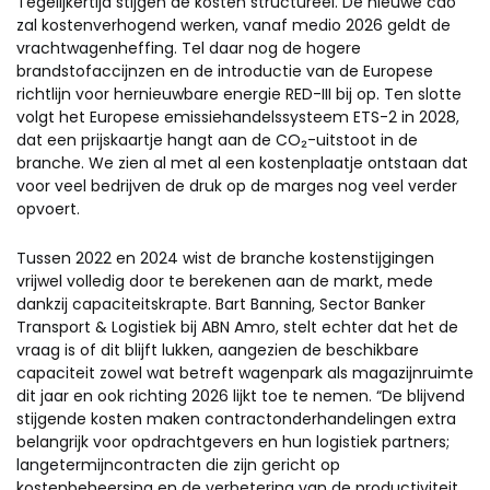
Tegelijkertijd stijgen de kosten structureel. De nieuwe cao
zal kostenverhogend werken, vanaf medio 2026 geldt de
vrachtwagenheffing. Tel daar nog de hogere
brandstofaccijnzen en de introductie van de Europese
richtlijn voor hernieuwbare energie RED-III bij op. Ten slotte
volgt het Europese emissiehandelssysteem ETS-2 in 2028,
dat een prijskaartje hangt aan de CO₂-uitstoot in de
branche. We zien al met al een kostenplaatje ontstaan dat
voor veel bedrijven de druk op de marges nog veel verder
opvoert.
Tussen 2022 en 2024 wist de branche kostenstijgingen
vrijwel volledig door te berekenen aan de markt, mede
dankzij capaciteitskrapte. Bart Banning, Sector Banker
Transport & Logistiek bij ABN Amro, stelt echter dat het de
vraag is of dit blijft lukken, aangezien de beschikbare
capaciteit zowel wat betreft wagenpark als magazijnruimte
dit jaar en ook richting 2026 lijkt toe te nemen. “De blijvend
stijgende kosten maken contractonderhandelingen extra
belangrijk voor opdrachtgevers en hun logistiek partners;
langetermijncontracten die zijn gericht op
kostenbeheersing en de verbetering van de productiviteit