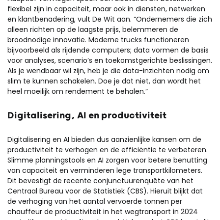
flexibel zijn in capaciteit, maar ook in diensten, netwerken
en klantbenadering, vult De Wit aan. “Ondernemers die zich
alleen richten op de laagste prijs, belemmeren de
broodnodige innovatie. Moderne trucks functioneren
bijvoorbeeld als rijdende computers; data vormen de basis
voor analyses, scenario’s en toekomstgerichte beslissingen.
Als je wendbaar wil zijn, heb je die data-inzichten nodig om
slim te kunnen schakelen. Doe je dat niet, dan wordt het
heel moeilijk om rendement te behalen.”
Digitalisering, AI en productiviteit
Digitalisering en AI bieden dus aanzienlijke kansen om de
productiviteit te verhogen en de efficiëntie te verbeteren.
Slimme planningstools en AI zorgen voor betere benutting
van capaciteit en verminderen lege transportkilometers.
Dit bevestigt de recente conjunctuurenquête van het
Centraal Bureau voor de Statistiek (CBS). Hieruit blijkt dat
de verhoging van het aantal vervoerde tonnen per
chauffeur de productiviteit in het wegtransport in 2024