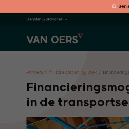
Beni
Diensten & Branches
Vanoers.nl
Transport en logistiek
Financiering
Financieringsmog
in de transports