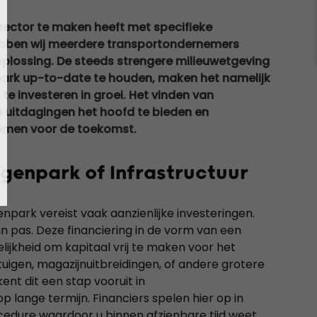
tsector te maken heeft met specifieke
hebben wij meerdere transportondernemers
plossing. De steeds strengere milieuwetgeving
rk up-to-date te houden, maken het namelijk
te investeren in groei. Het vinden van
e uitdagingen het hoofd te bieden en
stomen voor de toekomst.
agenpark of Infrastructuur
park vereist vaak aanzienlijke investeringen.
an pas. Deze financiering in de vorm van een
lijkheid om kapitaal vrij te maken voor het
uigen, magazijnuitbreidingen, of andere grotere
ent dit een stap vooruit in
lange termijn. Financiers spelen hier op in
cedure waardoor u binnen afzienbare tijd weet