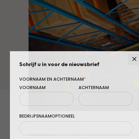
Schrijf u in voor de nieuwsbrief
VOORNAAM EN ACHTERNAAM
*
VOORNAAM
ACHTERNAAM
BEDRIJFSNAAM
Publicatie: 02-12-2024
•
Door: Demis van Loe