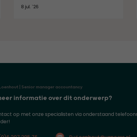
8 jul. `26
Loenhout | Senior manager accountancy
meer informatie over dit onderwerp?
act op met onze specialisten via onderstaand telefoonn
der!