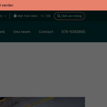
l verder.
rs
Mijn Van Oers
NL
|
EN
Stel uw vraag
ank
Ons team
Contact
076-5303800
i