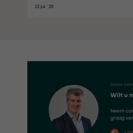
22 jul. `26
Demis van 
Wilt u 
Neem cont
graag ver