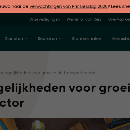
euwd naar de
verwachtingen van Prinsjesdag 2026
? Lees sne
Onze vestigingen
Werken bij Van Oers
Over Van Oe
Diensten
Sectoren
Klantverhalen
Kennisb
smogelijkheden voor groei in de transportsector
elijkheden voor groe
ector