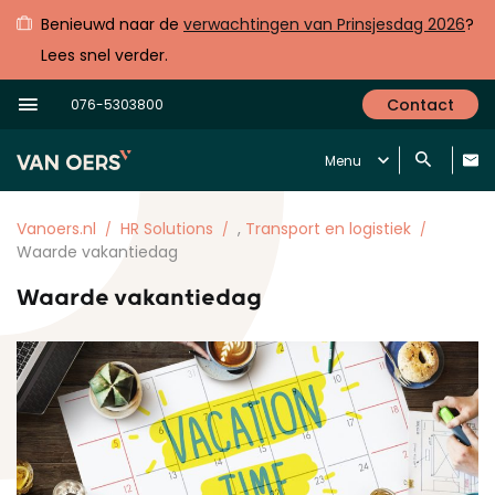
Benieuwd naar de
verwachtingen van Prinsjesdag 2026
?
Lees snel verder.
Contact
076-5303800
Menu
Vanoers.nl
HR Solutions
,
Transport en logistiek
Waarde vakantiedag
Waarde vakantiedag