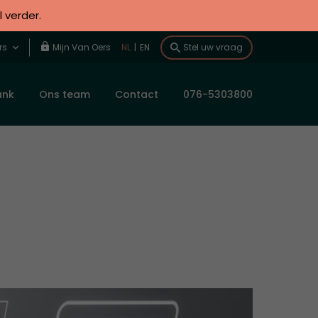
l verder.
rs
Mijn Van Oers
NL
|
EN
Stel uw vraag
ank
Ons team
Contact
076-5303800