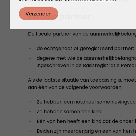
Fiscale partner
De fiscale partner van de aanmerkelijkbelan
de echtgenoot of geregistreerd partner;
degene met wie de aanmerkelijkbelangho
ingeschreven in de Basisregistratie Perso
Als de laatste situatie van toepassing is, mo
aan één van de volgende voorwaarden:
Ze hebben een notarieel samenlevingscon
Ze hebben samen een kind.
Eén van hen heeft een kind dat de ander 
Beiden zijn meerderjarig en een van hen h