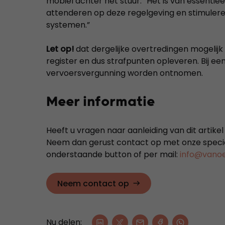
mobiel achter het stuur. “Het is van essentie
attenderen op deze regelgeving en stimuler
systemen.”
Let op!
dat dergelijke overtredingen mogeli
register en dus strafpunten opleveren. Bij e
vervoersvergunning worden ontnomen.
Meer informatie
Heeft u vragen naar aanleiding van dit artikel
Neem dan gerust contact op met onze specia
onderstaande button of per mail:
info@vanoer
Neem contact op
Nu delen: