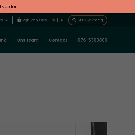
l verder.
rs
Mijn Van Oers
NL
|
EN
Stel uw vraag
ank
Ons team
Contact
076-5303800