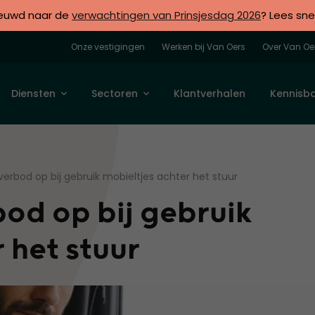
euwd naar de
verwachtingen van Prinsjesdag 2026
? Lees sne
Onze vestigingen
Werken bij Van Oers
Over Van Oe
Diensten
Sectoren
Klantverhalen
Kennisb
ijverbod op bij gebruik mobieltjes achter het stuur
rbod op bij gebruik
r het stuur