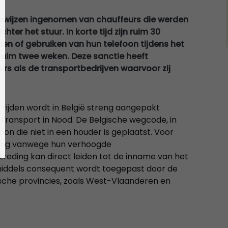
ijbewijzen ingenomen van chauffeurs die werden
ter het stuur. In korte tijd zijn ruim 30
n of gebruiken van hun telefoon tijdens het
n ruim twee weken. Deze sanctie heeft
rs als de transportbedrijven waarvoor zij
 rijden wordt in België streng aangepakt
 Transport in Nood. De Belgische wegcode, in
foon die niet in een houder is geplaatst. Voor
treng vanwege hun verhoogde
treding kan direct leiden tot de inname van het
inmiddels consequent wordt toegepast door de
gische provincies, zoals West-Vlaanderen en