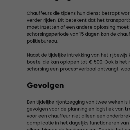
Chauffeurs die tijdens hun dienst betrapt wo
verder rijden. Dit betekent dat het transpor
moet inzetten of een andere oplossing moet v
schorsingsperiode van 15 dagen kan de chauffeu
politiebureau.
Naast de tijdelijke intrekking van het rijbew
boete, die kan oplopen tot € 500. Ook is het 
schorsing een proces-verbaal ontvangt, waar
Gevolgen
Een tijdelijke rijontzegging van twee weken is
gevolgen voor de planning en logistiek van t
voor een chauffeur niet alleen een onderbre
complicatie in het dagelijks functioneren van he
alleen binnen de landsgrenzen. Toch is het v