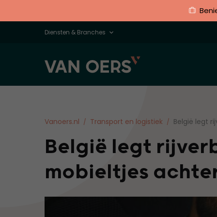
Beni
Diensten & Branches
Vanoers.nl
Transport en logistiek
België legt r
België legt rijve
mobieltjes achte