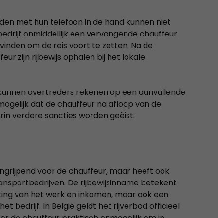
rden met hun telefoon in de hand kunnen niet
tbedrijf onmiddellijk een vervangende chauffeur
inden om de reis voort te zetten. Na de
r zijn rijbewijs ophalen bij het lokale
ijs kunnen overtreders rekenen op een aanvullende
mogelijk dat de chauffeur na afloop van de
in verdere sancties worden geëist.
 ingrijpend voor de chauffeur, maar heeft ook
ransportbedrijven. De rijbewijsinname betekent
king van het werk en inkomen, maar ook een
t bedrijf. In België geldt het rijverbod officieel
oor de chauffeur praktisch onmogelijk om in