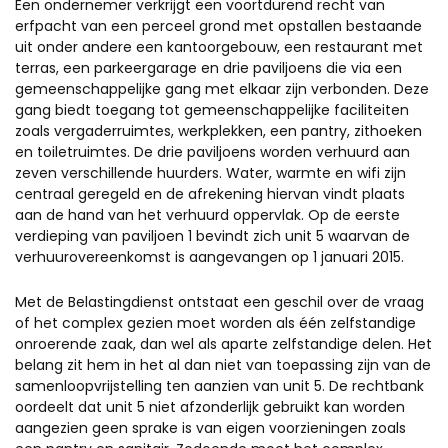
Een ondernemer verkrijgt een voortdurend recht van
erfpacht van een perceel grond met opstallen bestaande
uit onder andere een kantoorgebouw, een restaurant met
terras, een parkeergarage en drie paviljoens die via een
gemeenschappelijke gang met elkaar zijn verbonden. Deze
gang biedt toegang tot gemeenschappelijke faciliteiten
zoals vergaderruimtes, werkplekken, een pantry, zithoeken
en toiletruimtes. De drie paviljoens worden verhuurd aan
zeven verschillende huurders. Water, warmte en wifi zijn
centraal geregeld en de afrekening hiervan vindt plaats
aan de hand van het verhuurd oppervlak. Op de eerste
verdieping van paviljoen 1 bevindt zich unit 5 waarvan de
verhuurovereenkomst is aangevangen op 1 januari 2015.
Met de Belastingdienst ontstaat een geschil over de vraag
of het complex gezien moet worden als één zelfstandige
onroerende zaak, dan wel als aparte zelfstandige delen. Het
belang zit hem in het al dan niet van toepassing zijn van de
samenloopvrijstelling ten aanzien van unit 5. De rechtbank
oordeelt dat unit 5 niet afzonderlijk gebruikt kan worden
aangezien geen sprake is van eigen voorzieningen zoals