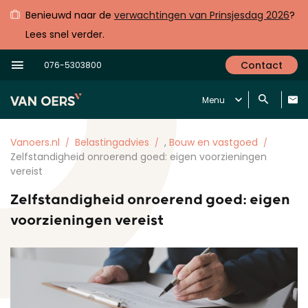
Benieuwd naar de
verwachtingen van Prinsjesdag 2026
?
Lees snel verder.
Contact
076-5303800
Menu
Vanoers.nl
Belastingadvies
,
Bouw en vastgoed
Zelfstandigheid onroerend goed: eigen voorzieningen
vereist
Zelfstandigheid onroerend goed: eigen
voorzieningen vereist