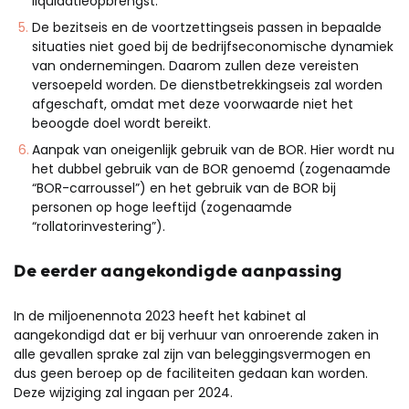
liquidatieopbrengst.
De bezitseis en de voortzettingseis passen in bepaalde
situaties niet goed bij de bedrijfseconomische dynamiek
van ondernemingen
.
D
aarom zullen deze vereisten
versoepeld worden. De dienstbetrekkingseis zal worden
afgeschaft, omdat met deze voorwaarde niet het
beoogde doel wordt bereikt.
Aanpak van oneigenlijk gebruik van de BOR. Hier wordt nu
het
dubbel gebruik van de BOR genoemd
(zogenaamde
“BOR-carroussel”)
en het gebruik van de BOR bij
personen op hoge leeftijd
(zogenaamde
“rollatorinvestering”)
.
De eerder aangekondigde aanpassing
In de miljoenennota 2023 heeft het kabinet al
aangekondigd dat er bij verhuur van onroerende zaken in
alle gevallen sprake zal zijn van beleggingsvermogen
en
dus geen beroep op de faciliteiten gedaan kan worden
.
Deze wijziging zal ingaan per 2024.