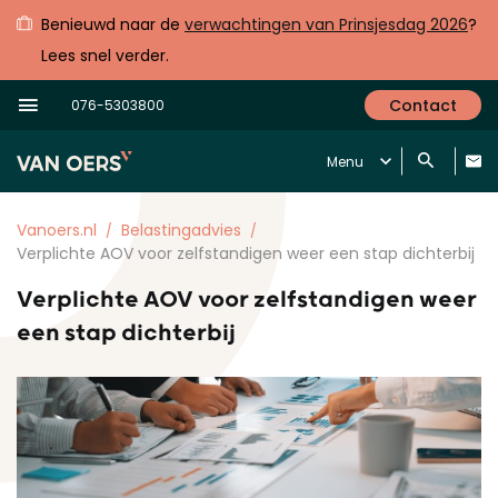
Benieuwd naar de
verwachtingen van Prinsjesdag 2026
?
Lees snel verder.
Contact
076-5303800
Menu
Vanoers.nl
Belastingadvies
Verplichte AOV voor zelfstandigen weer een stap dichterbij
Verplichte AOV voor zelfstandigen weer
een stap dichterbij