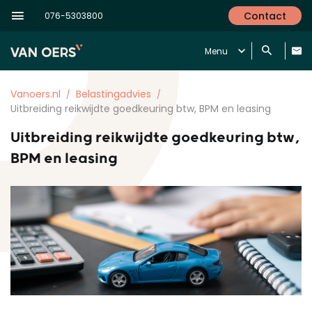
Contact
076-5303800
Menu
Vanoers.nl
Belastingadvies
Uitbreiding reikwijdte goedkeuring btw, BPM en leasing
Uitbreiding reikwijdte goedkeuring btw,
BPM en leasing