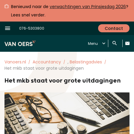
Benieuwd naar de
verwachtingen van Prinsjesdag 2026
?
Lees snel verder.
Contact
076-5303800
Menu
Vanoers.nl
Accountancy
,
Belastingadvies
Het mkb staat voor grote uitdagingen
Het mkb staat voor grote uitdagingen