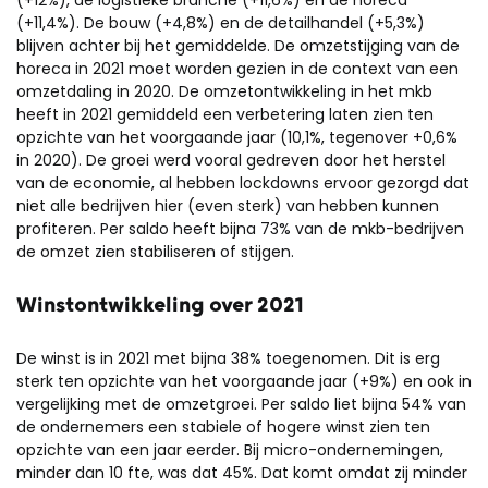
(+12%), de logistieke branche (+11,6%) en de horeca
(+11,4%). De bouw (+4,8%) en de detailhandel (+5,3%)
blijven achter bij het gemiddelde. De omzetstijging van de
horeca in 2021 moet worden gezien in de context van een
omzetdaling in 2020. De omzetontwikkeling in het mkb
heeft in 2021 gemiddeld een verbetering laten zien ten
opzichte van het voorgaande jaar (10,1%, tegenover +0,6%
in 2020). De groei werd vooral gedreven door het herstel
van de economie, al hebben lockdowns ervoor gezorgd dat
niet alle bedrijven hier (even sterk) van hebben kunnen
profiteren. Per saldo heeft bijna 73% van de mkb-bedrijven
de omzet zien stabiliseren of stijgen.
Winstontwikkeling over 2021
De winst is in 2021 met bijna 38% toegenomen. Dit is erg
sterk ten opzichte van het voorgaande jaar (+9%) en ook in
vergelijking met de omzetgroei. Per saldo liet bijna 54% van
de ondernemers een stabiele of hogere winst zien ten
opzichte van een jaar eerder. Bij micro-ondernemingen,
minder dan 10 fte, was dat 45%. Dat komt omdat zij minder