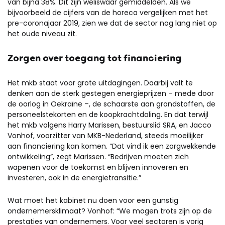
van bijna 38%. Dit zijn weliswaar gemiddelden. Als we
bijvoorbeeld de cijfers van de horeca vergelijken met het
pre-coronajaar 2019, zien we dat de sector nog lang niet op
het oude niveau zit.
Zorgen over toegang tot financiering
Het mkb staat voor grote uitdagingen. Daarbij valt te
denken aan de sterk gestegen energieprijzen – mede door
de oorlog in Oekraïne –, de schaarste aan grondstoffen, de
personeelstekorten en de koopkrachtdaling. En dat terwijl
het mkb volgens Harry Marissen, bestuurslid SRA, en Jacco
Vonhof, voorzitter van MKB-Nederland, steeds moeilijker
aan financiering kan komen. “Dat vind ik een zorgwekkende
ontwikkeling”, zegt Marissen. “Bedrijven moeten zich
wapenen voor de toekomst en blijven innoveren en
investeren, ook in de energietransitie.”
Wat moet het kabinet nu doen voor een gunstig
ondernemersklimaat? Vonhof: “We mogen trots zijn op de
prestaties van ondernemers. Voor veel sectoren is vorig