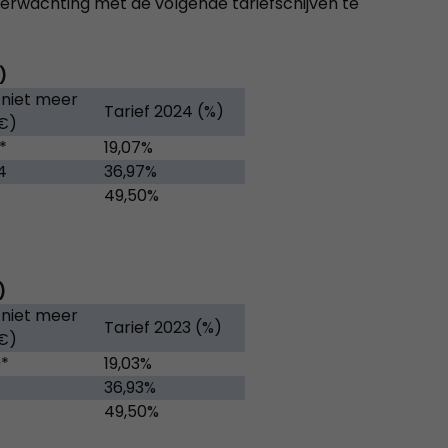
 verwachting met de volgende tariefschijven te
)
niet meer
Tarief 2024 (%)
€)
*
19,07%
4
36,97%
49,50%
)
niet meer
Tarief 2023 (%)
€)
9*
19,03%
36,93%
49,50%