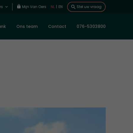
rs
Mijn Van Oers
NL
|
EN
Stel uw vraag
ank
Ons team
Contact
076-5303800