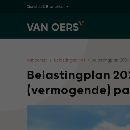
Diensten & Branches
Vanoers.nl
Belastingadvies
Belastingplan 202
Belastingplan 20
(vermogende) pa