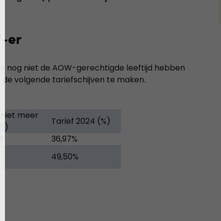
W-er
024 nog niet de AOW-gerechtigde leeftijd hebben
t de volgende tariefschijven te maken.
niet meer
Tarief 2024 (%)
€)
4
36,97%
49,50%