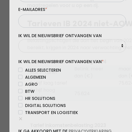
maatregelen voor u op een rij.
E-MAILADRES
*
Tarieven IB 2024 niet-AO
IK WIL DE NIEUWSBRIEF ONTVANGEN VAN
Belastingplichtigen die aan het begin van 2
bereikt, krijgen in 2024 naar verwachting me
Tarief inkomstenbelasting 2024
IK GA AKKOORD MET DE
PRIVACYVERKLARING
.
Bel.ink. meer
maar 
Box 1- tarief
dan (€)
dan (
Verzenden
Schijf laag tarief
75.62
Schijf hoog
75.624
tarief
Tarief inkomstenbelasting 2023