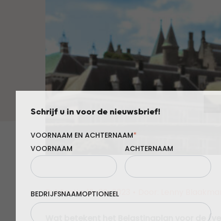
Schrijf u in voor de nieuwsbrief!
VOORNAAM EN ACHTERNAAM
*
VOORNAAM
ACHTERNAAM
Publicatie: 19-09-2023
•
Door: Lenny Blaakma
BEDRIJFSNAAM
Wat betekent het Belastingplan voor de (ve