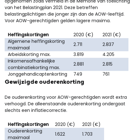
opgenomen zoals vermeld in de Memorie van toelichting
van het Belastingplan 2021. Deze betreffen
belastingplichtigen die jonger zijn dan de AOW-leeftijd.
Voor AOW-gerechtigden gelden lagere maxima.
Heffingskortingen
2020 (€)
2021 (€)
Algemene heffingskorting
2.711
2.837
maximaal
Arbeidskorting max.
3.819
4.205
Inkomensafhankelijke
2.881
2.815
combinatiekorting max.
Jonggehandicaptenkorting
749
761
Gewijzigde ouderenkorting
De ouderenkorting voor AOW-gerechtigden wordt extra
verhoogd. De alleenstaande ouderenkorting ondergaat
slechts een inflatiecorrectie.
Heffingskortingen
2020 (€)
2021 (€)
Ouderenkorting
1.622
1.703
maximaal