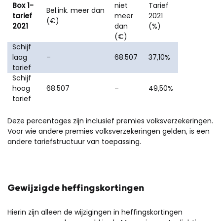
Box 1-
niet
Tarief
Bel.ink. meer dan
tarief
meer
2021
(€)
2021
dan
(%)
(€)
Schijf
laag
–
68.507
37,10%
tarief
Schijf
hoog
68.507
–
49,50%
tarief
Deze percentages zijn inclusief premies volksverzekeringen.
Voor wie andere premies volksverzekeringen gelden, is een
andere tariefstructuur van toepassing.
Gewijzigde heffingskortingen
Hierin zijn alleen de wijzigingen in heffingskortingen