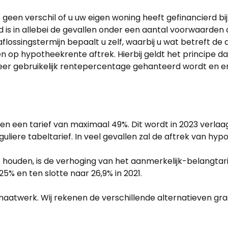
geen verschil of u uw eigen woning heeft gefinancierd bij
 is in allebei de gevallen onder een aantal voorwaarden
ossingstermijn bepaalt u zelf, waarbij u wat betreft de a
 op hypotheekrente aftrek. Hierbij geldt het principe dat 
eer gebruikelijk rentepercentage gehanteerd wordt en e
en een tarief van maximaal 49%. Dit wordt in 2023 verlaa
uliere tabeltarief. In veel gevallen zal de aftrek van hypo
uden, is de verhoging van het aanmerkelijk-belangtarief
25% en ten slotte naar 26,9% in 2021.
s maatwerk. Wij rekenen de verschillende alternatieven gr