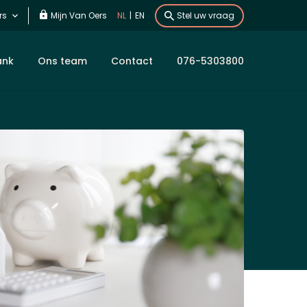
rs
Mijn Van Oers
NL
|
EN
Stel uw vraag
ank
Ons team
Contact
076-5303800