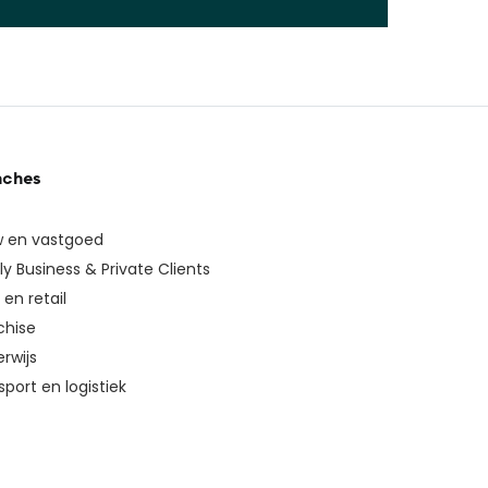
nches
 en vastgoed
ly Business & Private Clients
en retail
chise
rwijs
sport en logistiek