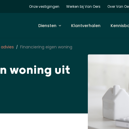
Onze vestigingen
Werken bij Van Oers
Over Van Oe
Diensten
Klantverhalen
Kennisb
 advies
Financiering eigen woning
n woning uit