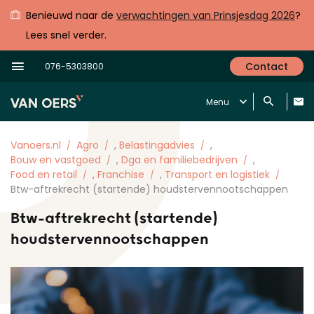
Benieuwd naar de
verwachtingen van Prinsjesdag 2026
?
Lees snel verder.
Contact
076-5303800
Menu
Vanoers.nl
Agro
,
Belastingadvies
,
Bouw en vastgoed
,
Dga en familiebedrijven
,
Food en retail
,
Franchise
,
Transport en logistiek
Btw-aftrekrecht (startende) houdstervennootschappen
Btw-aftrekrecht (startende)
houdstervennootschappen