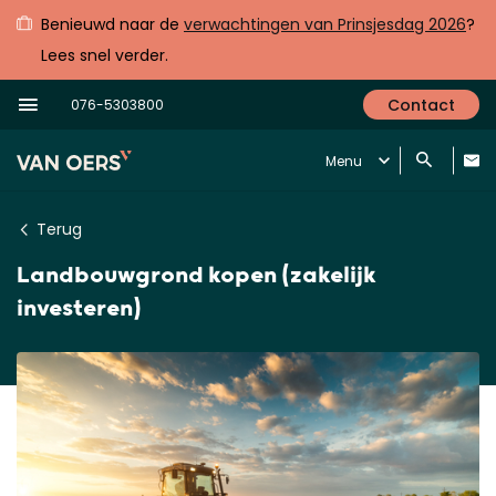
Benieuwd naar de
verwachtingen van Prinsjesdag 2026
?
Lees snel verder.
Contact
076-5303800
Menu
Terug
Landbouwgrond kopen (zakelijk
investeren)