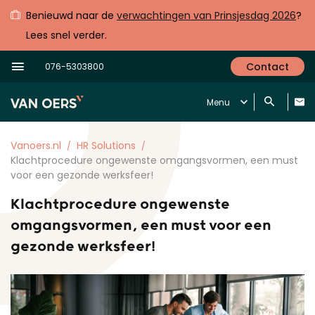
Benieuwd naar de
verwachtingen van Prinsjesdag 2026
?
Lees snel verder.
Contact
076-5303800
Menu
Vanoers.nl
HR Solutions
Klachtprocedure ongewenste omgangsvormen, een must
voor een gezonde werksfeer!
Klachtprocedure ongewenste
omgangsvormen, een must voor een
gezonde werksfeer!