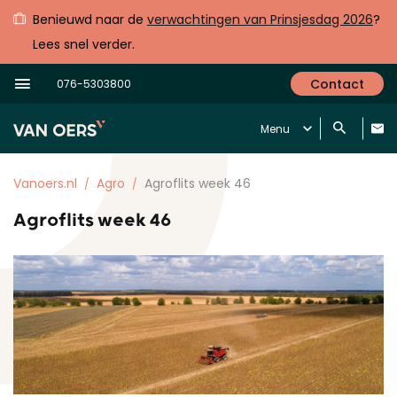
Benieuwd naar de
verwachtingen van Prinsjesdag 2026
?
Lees snel verder.
Contact
076-5303800
Menu
Vanoers.nl
Agro
Agroflits week 46
Agroflits week 46