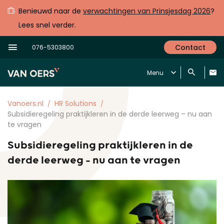
Benieuwd naar de
verwachtingen van Prinsjesdag 2026
?
Lees snel verder.
Contact
076-5303800
Menu
Vanoers.nl
HR Solutions
Subsidieregeling praktijkleren in de derde leerweg – nu aan
te vragen
Subsidieregeling praktijkleren in de
derde leerweg – nu aan te vragen