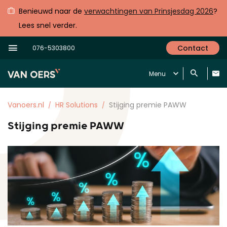
Benieuwd naar de
verwachtingen van Prinsjesdag 2026
?
Lees snel verder.
Contact
076-5303800
Menu
Vanoers.nl
HR Solutions
Stijging premie PAWW
Stijging premie PAWW