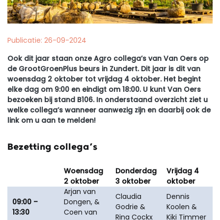
Publicatie: 26-09-2024
Ook dit jaar staan onze Agro collega’s van Van Oers op
de GrootGroenPlus beurs in Zundert. Dit jaar is dit van
woensdag 2 oktober tot vrijdag 4 oktober. Het begint
elke dag om 9:00 en eindigt om 18:00. U kunt Van Oers
bezoeken bij stand
B106
. In onderstaand overzicht ziet u
welke collega’s wanneer aanwezig zijn en daarbij ook de
link om u aan te melden!
Bezetting collega’s
Woensdag
Donderdag
Vrijdag 4
2 oktober
3 oktober
oktober
Arjan van
Claudia
Dennis
09:00 –
Dongen, &
Godrie &
Koolen &
13:30
Coen van
Rina Cockx
Kiki Timmer