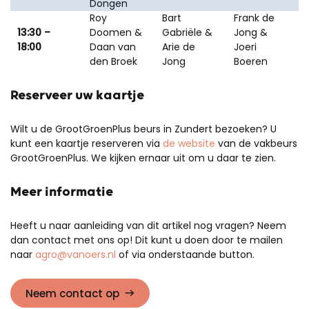
Dongen
Roy
Bart
Frank de
13:30 –
Doomen &
Gabriële &
Jong &
18:00
Daan van
Arie de
Joeri
den Broek
Jong
Boeren
Reserveer uw kaartje
Wilt u de GrootGroenPlus beurs in Zundert bezoeken? U
kunt een kaartje reserveren via
de website
van de vakbeurs
GrootGroenPlus. We kijken ernaar uit om u daar te zien.
Meer informatie
Heeft u naar aanleiding van dit artikel nog vragen? Neem
dan contact met ons op! Dit kunt u doen door te mailen
naar
agro@vanoers.nl
of via onderstaande button.
Neem contact op