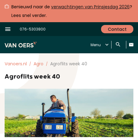
Benieuwd naar de
verwachtingen van Prinsjesdag 2026
?
Lees snel verder.
Contact
076-5303800
Menu
Vanoers.nl
Agro
Agroflits week 40
Agroflits week 40