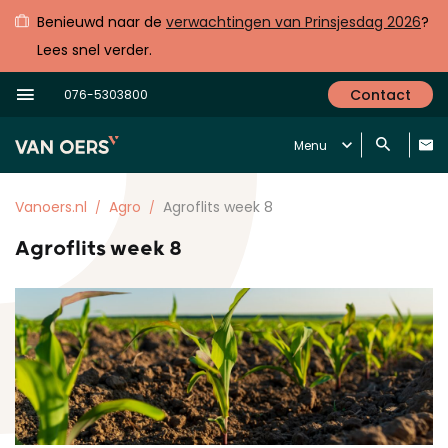
Benieuwd naar de
verwachtingen van Prinsjesdag 2026
?
Lees snel verder.
Contact
076-5303800
Menu
Vanoers.nl
Agro
Agroflits week 8
Agroflits week 8