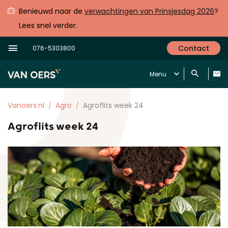
Benieuwd naar de
verwachtingen van Prinsjesdag 2026
?
Lees snel verder.
Contact
076-5303800
Menu
Vanoers.nl
Agro
Agroflits week 24
Agroflits week 24