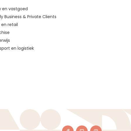
 en vastgoed
ly Business & Private Clients
en retail
chise
rwijs
sport en logistiek