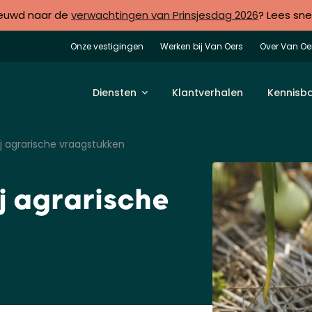
euwd naar de
verwachtingen van Prinsjesdag 2026
? Lees sne
Onze vestigingen
Werken bij Van Oers
Over Van Oe
Diensten
Klantverhalen
Kennisb
j agrarische vraagstukken
j agrarische