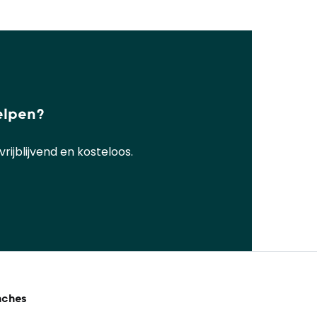
elpen?
ijblijvend en kosteloos.
nches