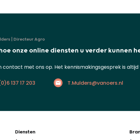
ders | Directeur Agro
hoe onze online diensten u verder kunnen h
contact met ons op. Het kennismakingsgesprek is altijd vr
(0)6 137 17 203
T.Mulders@vanoers.nl
Diensten
Bra