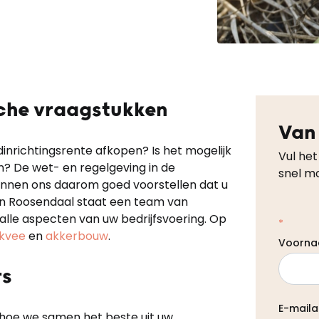
sche vraagstukken
Van
dinrichtingsrente afkopen? Is het mogelijk
Vul het
en? De wet- en regelgeving in de
snel mo
unnen ons daarom goed voorstellen dat u
In Roosendaal staat een team van
 alle aspecten van uw bedrijfsvoering. Op
*
kvee
en
akkerbouw
.
Voorn
rs
E-maila
 hoe we samen het beste uit uw