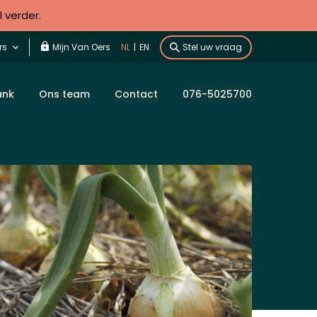
l verder.
rs
Mijn Van Oers
NL
|
EN
Stel uw vraag
ank
Ons team
Contact
076-5025700