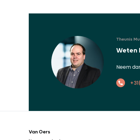
Theunis Mul
Weten 
Neem dan 
+31
Van Oers