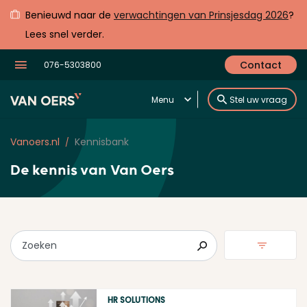
Benieuwd naar de
verwachtingen van Prinsjesdag 2026
?
Lees snel verder.
Contact
076-5303800
Menu
Stel uw vraag
Vanoers.nl
Kennisbank
De kennis van
Van Oers
Zoeken
HR SOLUTIONS