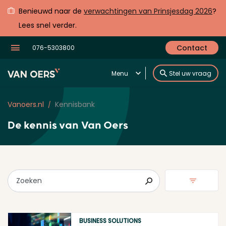
Benieuwd naar de
verwachtingen van Prinsjesdag 2026
?
Lees snel verder.
Contact
076-5303800
Menu
Stel uw vraag
Vanoers.nl
Kennisbank
De kennis van
Van Oers
Zoeken
BUSINESS SOLUTIONS