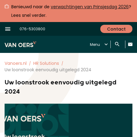
Benieuwd naar de
verwachtingen van Prinsjesdag 2026
?
Lees snel verder.
Contact
076-5303800
Menu
Vanoers.nl
HR Solutions
Uw loonstrook eenvoudig uitgelegd 2024
Uw loonstrook eenvoudig uitgelegd
2024