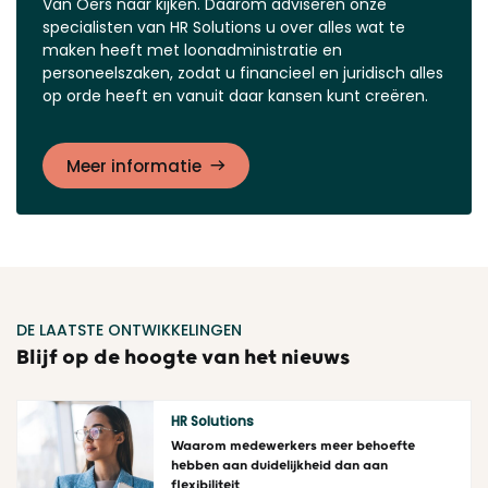
Van Oers naar kijken. Daarom adviseren onze
specialisten van HR Solutions u over alles wat te
maken heeft met loonadministratie en
personeelszaken, zodat u financieel en juridisch alles
op orde heeft en vanuit daar kansen kunt creëren.
Meer informatie
DE LAATSTE ONTWIKKELINGEN
Blijf op de hoogte van het nieuws
HR Solutions
Waarom medewerkers meer behoefte
hebben aan duidelijkheid dan aan
flexibiliteit