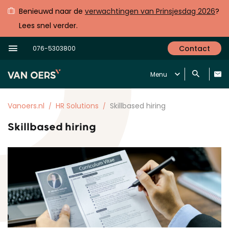
Benieuwd naar de
verwachtingen van Prinsjesdag 2026
?
Lees snel verder.
Contact
076-5303800
Menu
Vanoers.nl
HR Solutions
Skillbased hiring
Skillbased hiring