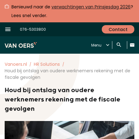
Benieuwd naar de
verwachtingen van Prinsjesdag 2026
?
Lees snel verder.
Contact
076-5303800
Menu
Vanoers.nl
HR Solutions
Houd bij ontslag van oudere werknemers rekening met de
fiscale gevolgen
Houd bij ontslag van oudere
werknemers rekening met de fiscale
gevolgen