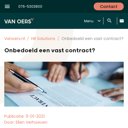
Contact
076-5303800
Menu
Vanoers.nl
HR Solutions
Onbedoeld een vast contract?
Onbedoeld een vast contract?
Publicatie: 11-01-2021
Door: Ellen Verhoeven