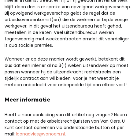
inlener in dienst treedt en hij of zij gewoon hetzelfde werk
blijft doen dan is er sprake van opvolgend werkgeverschap.
Bij opvolgend werkgeverschap geldt de regel dat de
arbeidsovereenkomst(en) die de werknemer bij de vorige
werkgever, in dit geval het uitzendbureau heeft gehad,
meetellen in de keten. Veel uitzendbureaus werken
tegenwoordig met weekcontracten omdat dit voordeliger
is qua sociale premies.
Wanneer er op deze manier wordt gewerkt, betekent dit
dus dat een inlener al na 3(!) weken uitzendwerk op moet
passen wanneer hij de uitzendkracht rechtstreeks een
tijdelijk contract aan wil bieden. Voor je het weet zit je
meteen onbedoeld voor onbepaalde tijd aan elkaar vast!
Meer informatie
Heeft u naar aanleiding van dit artikel nog vragen? Neem
contact op met de arbeidsrechtjuristen van Van Oers. U
kunt contact opnemen via onderstaande button of per
mail:
loonadvies@vanoers.nl
.