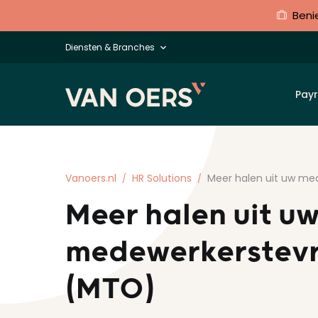
Beni
Diensten & Branches
Payr
Vanoers.nl
HR Solutions
Meer halen uit uw m
Meer halen uit u
medewerkerstev
(MTO)