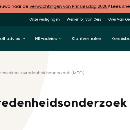
euwd naar de
verwachtingen van Prinsjesdag 2026
? Lees sne
Onze vestigingen
Werken bij Van Oers
Over Van Oe
oll advies
HR-advies
Klantverhalen
Kennisb
edewerkerstevredenheidsonderzoek (MTO)
w
redenheidsonderzoek