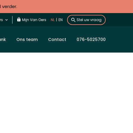
l verder.
rs
Mijn Van Oers
NL
|
EN
Stel uw vraag
ank
Ons team
Contact
076-5025700