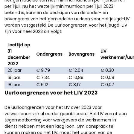
het gemiddelde van het minimumuurloon per 1 januari en
per 1 juli. Nu het wettelijk minimumloon per 1 juli 2023
bekend is, kunnen de bedragen van de onder- en
bovengrens van het gemiddelde uurloon voor het jeugd-LIV
worden vastgesteld. De uurloongrenzen voor het jeugd-LIV
zijn voor heel 2023 als volgt:
Leeftijd op
31
LIV
Ondergrens
Bovengrens
december
werknemer/uu
2022
20 jaar
€ 9,79
€ 12,04
€ 0,30
19 jaar
€ 7,34
€ 10,89
€ 0,08
18 jaar
€ 6,12
€ 8,17
€ 0,07
Uurloongrenzen voor het LIV 2023
De uurloongrenzen voor het LIV over 2023 voor
volwassenen zijn al eerder gepubliceerd. Het LIV vormt een
tegemoetkoming voor werkgevers
die werknemers in
dienst hebben met een laag loon.
Om aanspraak te
kunnen maken op het LIV, moet het uurloon van de