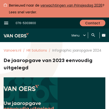
Benieuwd naar de
verwachtingen van Prinsjesdag 2026
?
Lees snel verder.
Contact
076-5303800
Menu
Vanoers.nl
HR Solutions
Infographic jaaropgave 2024
De jaaropgave van 2023 eenvoudig
uitgelegd