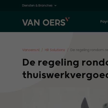
Diensten & Branches
Payr
Vanoers.nl
HR Solutions
De regeling rondom re
De regeling rond
thuiswerkvergoe