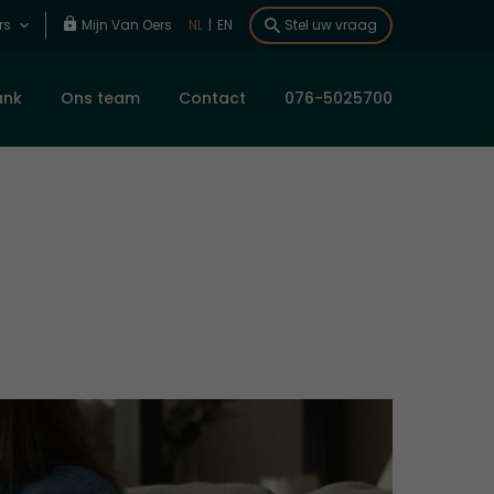
rs
Mijn Van Oers
NL
|
EN
Stel uw vraag
ank
Ons team
Contact
076-5025700