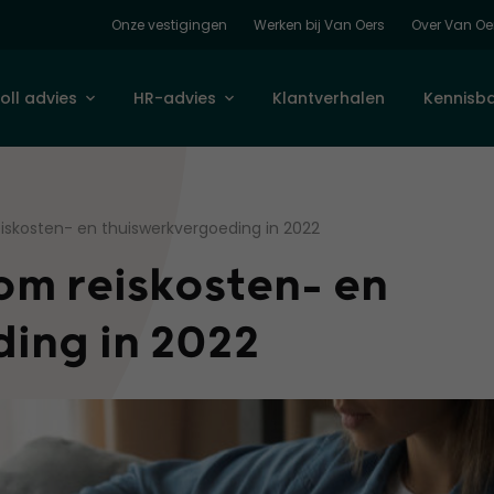
Onze vestigingen
Werken bij Van Oers
Over Van Oe
oll advies
HR-advies
Klantverhalen
Kennisb
iskosten- en thuiswerkvergoeding in 2022
om reiskosten- en
ding in 2022