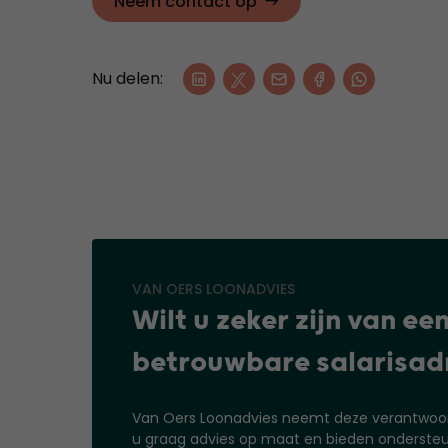
Neem contact op
Nu delen:
VAN OERS LOONADVIES
Wilt u zeker zijn van ee
betrouwbare salarisad
Van Oers Loonadvies neemt deze verantwoord
u graag advies op maat en bieden ondersteun