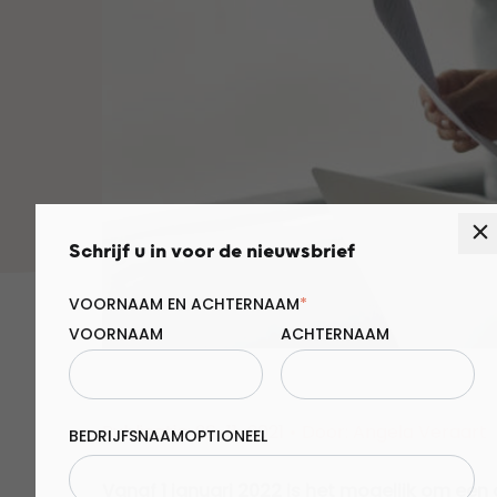
Schrijf u in voor de nieuwsbrief
VOORNAAM EN ACHTERNAAM
*
VOORNAAM
ACHTERNAAM
Publicatie: 26-11-2021
•
Door: Angela Veraart
BEDRIJFSNAAM
Vanaf 1 januari 2022 is het mogelijk om ee