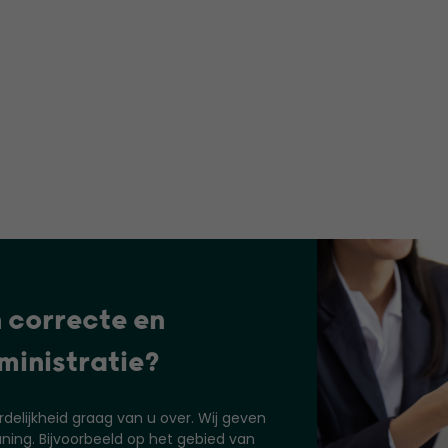
n correcte en
ministratie?
elijkheid graag van u over. Wij geven
ing. Bijvoorbeeld op het gebied van