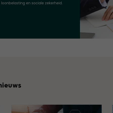
, loonbelasting en sociale zekerheid.
 nieuws